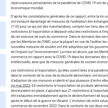
répercussions persistantes de la pandémie de COVID 19 ont de
économique mondial.
D'après les constatations générales de ce rapport, entre la mi‑
ont instauré davantage de mesures de facilitation des échange
(110) pour ce qui est des marchandises, compte non tenu des m
restrictions à l'exportation a dépassé celui des restrictions à l'
de cet exercice de suivi du commerce. Dans le domaine des serv
par les Membres de l'OMC, pour la plupart en vue de faciliter le
nouvelles mesures de soutien ont été adoptées par les gouver
de l'impact sur l'environnement. La mise en œuvre, par les Mem
commerce en rapport avec la COVID‑19 dans les domaines des ma
intellectuelle, ainsi que de mesures générales de soutien économ
Les restrictions à l'exportation, qu'elles soient liées à la pandé
dans le contexte de la crise de la sécurité alimentaire, ont encor
d'adoption de ces mesures a ralenti et que plusieurs d'entre el
mi‑mai 2023
, 63 restrictions à l'exportation de produits aliment
demeuraient en place, s'ajoutant aux 21 restrictions à l'exporta
été instaurées immédiatement après le déclenchement de la p
après le début de la guerre en Ukraine. L'évolution de cette situ
commerce de novembre 2022. Dans le contexte de ces deux crises,