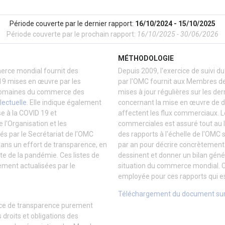
Période couverte par le dernier rapport:
16/10/2024 - 15/10/2025
Période couverte par le prochain rapport:
16/10/2025 - 30/06/2026
MÉTHODOLOGIE
erce mondial fournit des
Depuis 2009, l'exercice de suivi
19 mises en œuvre par les
par l'OMC fournit aux Membres de
 domaines du commerce des
mises à jour régulières sur les de
lectuelle
. Elle indique également
concernant la mise en œuvre de d
 à la COVID 19 et
affectent les flux commerciaux. L
l'Organisation et les
commerciales est assuré tout au l
s par le Secrétariat de l'OMC
des rapports à l'échelle de l'OMC 
 dans un effort de transparence, en
par an pour décrire concrètement
te de la pandémie. Ces listes de
dessinent et donner un bilan génér
ement actualisées par le
situation du commerce mondial. C
employée pour ces rapports qui es
Téléchargement du document sur
ice de transparence purement
s droits et obligations des