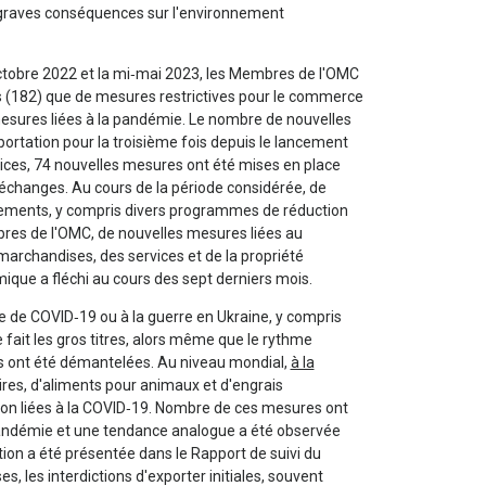
 graves conséquences sur l'environnement
octobre 2022 et la mi‑mai 2023, les Membres de l'OMC
s (182) que de mesures restrictives pour le commerce
esures liées à la pandémie. Le nombre de nouvelles
importation pour la troisième fois depuis le lancement
ices, 74 nouvelles mesures ont été mises en place
s échanges. Au cours de la période considérée, de
nements, y compris divers programmes de réduction
bres de l'OMC, de nouvelles mesures liées au
rchandises, des services et de la propriété
ique a fléchi au cours des sept derniers mois.
mie de COVID‑19 ou à la guerre en Ukraine, y compris
e fait les gros titres, alors même que le rythme
les ont été démantelées. Au niveau mondial,
à la
aires, d'aliments pour animaux et d'engrais
tion liées à la COVID‑19. Nombre de ces mesures ont
andémie et une tendance analogue a été observée
ation a été présentée dans le Rapport de suivi du
 les interdictions d'exporter initiales, souvent