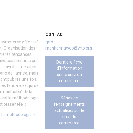
CONTACT
 du commerce effectué
tprd-
 l'Organisation des
monitoringweb@wto.org
rnières tendances
iverses mesures qui
Dernière fiche
e suivi des mesures
d’information
ong de l'année, mais
sur le suivi du
sont publiés une fois
commerce
 les tendances qui se
al actualisé de la
Séries de
'est la méthodologie
renseignements
t présentée ici.
actualisés sur le
 la méthodologie >
suivi du
commerce