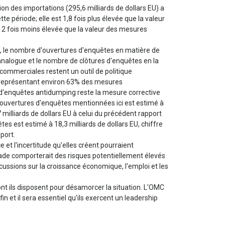
on des importations (295,6 milliards de dollars EU) a
 période; elle est 1,8 fois plus élevée que la valeur
 2 fois moins élevée que la valeur des mesures
t, le nombre d'ouvertures d'enquêtes en matière de
nalogue et le nombre de clôtures d'enquêtes en la
ommerciales restent un outil de politique
 représentant environ 63% des mesures
d'enquêtes antidumping reste la mesure corrective
 ouvertures d'enquêtes mentionnées ici est estimé à
7 milliards de dollars EU à celui du précédent rapport
es est estimé à 18,3 milliards de dollars EU, chiffre
port.
 et l'incertitude qu'elles créent pourraient
de comporterait des risques potentiellement élevés
ussions sur la croissance économique, l'emploi et les
nt ils disposent pour désamorcer la situation. L'OMC
n et il sera essentiel qu'ils exercent un leadership