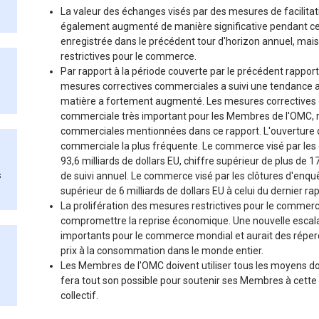
La valeur des échanges visés par des mesures de facilitati
s
également augmenté de manière significative pendant cette
enregistrée dans le précédent tour d'horizon annuel, mais
restrictives pour le commerce.
Par rapport à la période couverte par le précédent rappor
mesures correctives commerciales a suivi une tendance a
matière a fortement augmenté. Les mesures correctives c
commerciale très important pour les Membres de l'OMC,
commerciales mentionnées dans ce rapport. L'ouverture 
commerciale la plus fréquente. Le commerce visé par les
93,6 milliards de dollars EU, chiffre supérieur de plus de 1
s
de suivi annuel. Le commerce visé par les clôtures d'enquêt
supérieur de 6 milliards de dollars EU à celui du dernier rap
La prolifération des mesures restrictives pour le commerce
compromettre la reprise économique. Une nouvelle escala
importants pour le commerce mondial et aurait des réperc
prix à la consommation dans le monde entier.
Les Membres de l'OMC doivent utiliser tous les moyens do
fera tout son possible pour soutenir ses Membres à cette fi
collectif.