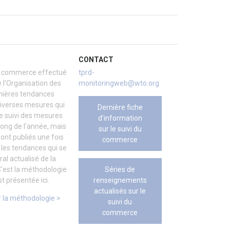
CONTACT
 du commerce effectué
tprd-
 l'Organisation des
monitoringweb@wto.org
rnières tendances
iverses mesures qui
Dernière fiche
e suivi des mesures
d’information
ong de l'année, mais
sur le suivi du
sont publiés une fois
commerce
 les tendances qui se
al actualisé de la
Séries de
'est la méthodologie
renseignements
t présentée ici.
actualisés sur le
 la méthodologie >
suivi du
commerce