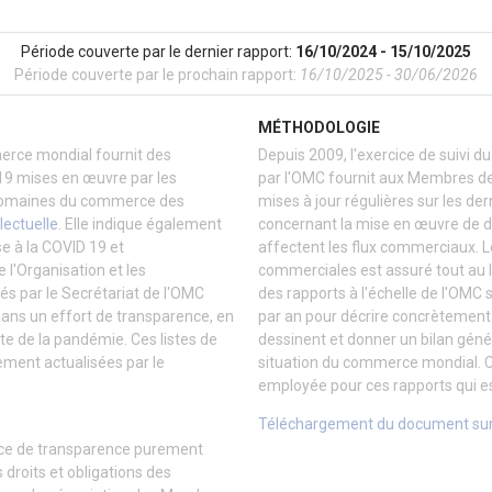
Période couverte par le dernier rapport:
16/10/2024 - 15/10/2025
Période couverte par le prochain rapport:
16/10/2025 - 30/06/2026
MÉTHODOLOGIE
erce mondial fournit des
Depuis 2009, l'exercice de suivi
19 mises en œuvre par les
par l'OMC fournit aux Membres de
 domaines du commerce des
mises à jour régulières sur les de
lectuelle
. Elle indique également
concernant la mise en œuvre de d
 à la COVID 19 et
affectent les flux commerciaux. L
l'Organisation et les
commerciales est assuré tout au l
s par le Secrétariat de l'OMC
des rapports à l'échelle de l'OMC 
 dans un effort de transparence, en
par an pour décrire concrètement
te de la pandémie. Ces listes de
dessinent et donner un bilan génér
ement actualisées par le
situation du commerce mondial. C
employée pour ces rapports qui es
Téléchargement du document sur
ice de transparence purement
s droits et obligations des